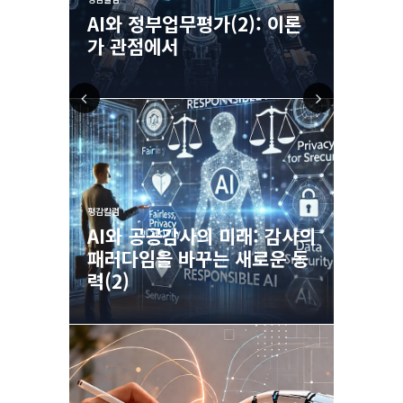
 실무
AI와 정부업무평가(2): 이론
AI와 
가 관점에서
자 관
Prev
Nex
ious
t
평감칼럼
평감칼럼
창출을
AI와 공공감사의 미래: 감사의
국민이
가제도
패러다임을 바꾸는 새로운 동
이끄는
력(2)
를 만