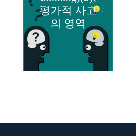
고
Prev
Nex
평가적 사고
 시
ious
t
의 영역