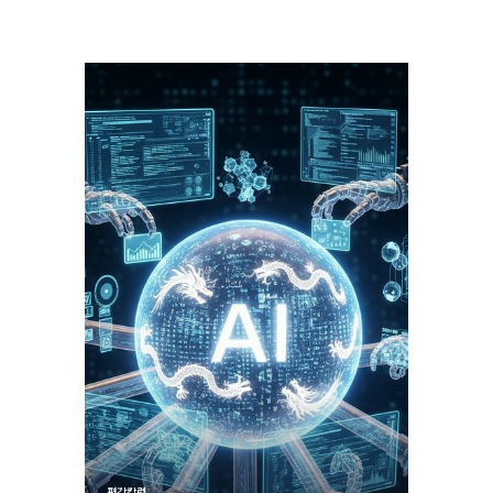
평감칼럼
평감칼럼