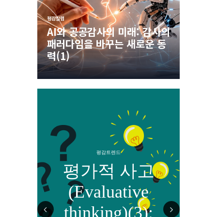
평감칼럼
평감칼럼
성과평가
AI와 공공감사의 미래: 감사의
비효율
필요하
패러다임을 바꾸는 새로운 동
제도의
력(1)
다
평감트렌드
고
평가적 사고
e
(Evaluative
):
thinking)(3):
t