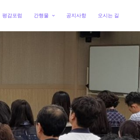
평감포럼
간행물
공지사항
오시는 길