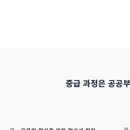
io
us
중급 과정은 공공