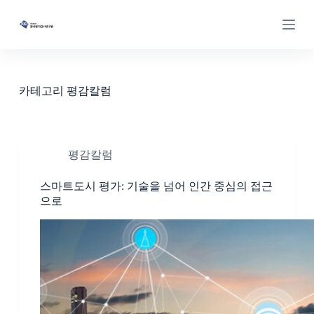
S
k
i
p
t
o
c
카테고리
평감칼럼
o
n
t
e
n
평감칼럼
t
스마트도시 평가: 기술을 넘어 인간 중심의 접근
으로