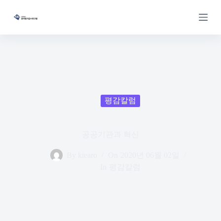
S
k
i
p
t
o
c
o
n
t
e
평감칼럼
n
t
공공기관과 혁신
By
kiearo
On
2020년 06월 02일
In
평감칼럼