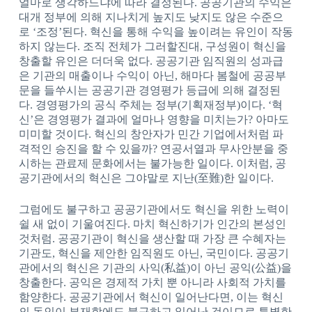
얼마로 생각하느냐에 따라 결정된다. 공공기관의 수익은
대개 정부에 의해 지나치게 높지도 낮지도 않은 수준으
로 ‘조정’된다. 혁신을 통해 수익을 높이려는 유인이 작동
하지 않는다. 조직 전체가 그러할진대, 구성원이 혁신을
창출할 유인은 더더욱 없다. 공공기관 임직원의 성과급
은 기관의 매출이나 수익이 아닌, 해마다 봄철에 공공부
문을 들쑤시는 공공기관 경영평가 등급에 의해 결정된
다. 경영평가의 공식 주체는 정부(기획재정부)이다. ‘혁
신’은 경영평가 결과에 얼마나 영향을 미치는가? 아마도
미미할 것이다. 혁신의 창안자가 민간 기업에서처럼 파
격적인 승진을 할 수 있을까? 연공서열과 무사안분을 중
시하는 관료제 문화에서는 불가능한 일이다. 이처럼, 공
공기관에서의 혁신은 그야말로 지난(至難)한 일이다.
그럼에도 불구하고 공공기관에서도 혁신을 위한 노력이
쉴 새 없이 기울여진다. 마치 혁신하기가 인간의 본성인
것처럼. 공공기관이 혁신을 생산할 때 가장 큰 수혜자는
기관도, 혁신을 제안한 임직원도 아닌, 국민이다. 공공기
관에서의 혁신은 기관의 사익(私益)이 아닌 공익(公益)을
창출한다. 공익은 경제적 가치 뿐 아니라 사회적 가치를
함양한다. 공공기관에서 혁신이 일어난다면, 이는 혁신
의 동인이 부재함에도 불구하고 일어난 것이므로 특별한