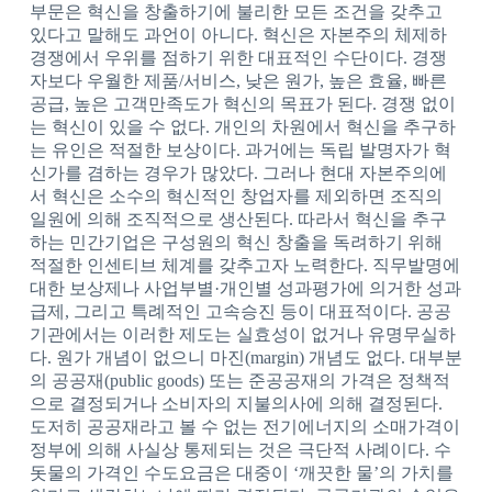
부문은 혁신을 창출하기에 불리한 모든 조건을 갖추고
있다고 말해도 과언이 아니다. 혁신은 자본주의 체제하
경쟁에서 우위를 점하기 위한 대표적인 수단이다. 경쟁
자보다 우월한 제품/서비스, 낮은 원가, 높은 효율, 빠른
공급, 높은 고객만족도가 혁신의 목표가 된다. 경쟁 없이
는 혁신이 있을 수 없다. 개인의 차원에서 혁신을 추구하
는 유인은 적절한 보상이다. 과거에는 독립 발명자가 혁
신가를 겸하는 경우가 많았다. 그러나 현대 자본주의에
서 혁신은 소수의 혁신적인 창업자를 제외하면 조직의
일원에 의해 조직적으로 생산된다. 따라서 혁신을 추구
하는 민간기업은 구성원의 혁신 창출을 독려하기 위해
적절한 인센티브 체계를 갖추고자 노력한다. 직무발명에
대한 보상제나 사업부별·개인별 성과평가에 의거한 성과
급제, 그리고 특례적인 고속승진 등이 대표적이다. 공공
기관에서는 이러한 제도는 실효성이 없거나 유명무실하
다. 원가 개념이 없으니 마진(margin) 개념도 없다. 대부분
의 공공재(public goods) 또는 준공공재의 가격은 정책적
으로 결정되거나 소비자의 지불의사에 의해 결정된다.
도저히 공공재라고 볼 수 없는 전기에너지의 소매가격이
정부에 의해 사실상 통제되는 것은 극단적 사례이다. 수
돗물의 가격인 수도요금은 대중이 ‘깨끗한 물’의 가치를