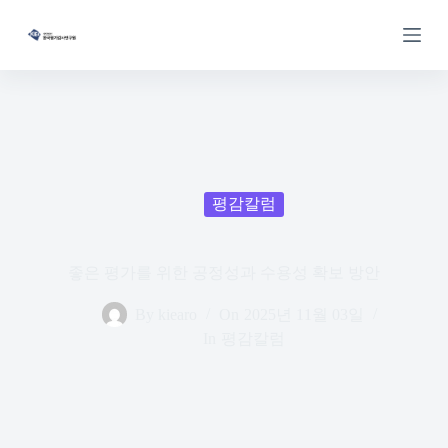
S
k
i
p
t
o
c
o
n
t
e
평감칼럼
n
t
좋은 평가를 위한 공정성과 수용성 확보 방안
By
kiearo
On
2025년 11월 03일
In
평감칼럼