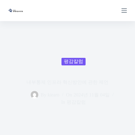
S
k
i
p
t
o
c
o
n
t
e
평감칼럼
n
t
내부통제 인프라 혁신방안에 관한 제언
By
kiearo
On
2024년 11월 04일
In
평감칼럼