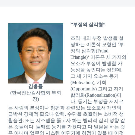
”
부정의 삼각형
“
조직 내의 부정 발생을 설
명하는 이론적 모형인 ’부
정의 삼각형(Fraud
Triangle)‘ 이론은 세 가지의
요소가 부정이 발생할 가
능성을 높인다는 것인데,
그 세 가지 요소는 동기
(Motivation), 기회
김흥률
(Opportunity) 그리고 자기
(한국전산감사협회 부회
합리화(Rationalization)이
장)
다. 동기는 부정을 저지르
는 사람의 본성이나 형편과 관련있는 요소로서 개인의
급박한 경제적 필요나 압력, 수단을 초월하는 소비적 생
활습관, 또는 시스템을 뚫고자 하는 병리적 심리 성향 같
은 것들이다. 둘째로 동기를 가졌다고 다 일탈을 하는 것
은 아니며 업무의 시스템 어딘가에 허점이 있을 때 이것