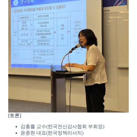
[토론]
김흥률 교수(한국전산감사협회 부회장)
윤종현 대표(한국정책리서치)