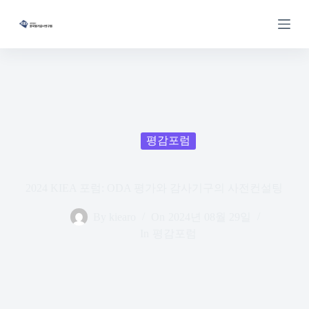
S
k
i
p
t
o
c
o
n
t
e
평감포럼
n
t
2024 KIEA 포럼: ODA 평가와 감사기구의 사전컨설팅
By
kiearo
On
2024년 08월 29일
In
평감포럼