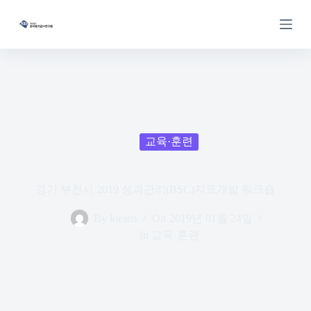
S
k
i
p
t
o
c
o
n
t
e
교육·훈련
n
t
경기 부천시 2019 성과관리(BSC)지표개발 워크숍
By
kiearo
On
2019년 01월 24일
In
교육·훈련