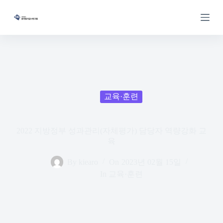
S
k
i
p
t
o
c
o
n
t
교육·훈련
e
n
t
2022 지방정부 성과관리(자체평가) 담당자 역량강화 교
육
By
kiearo
On
2023년 02월 15일
In
교육·훈련